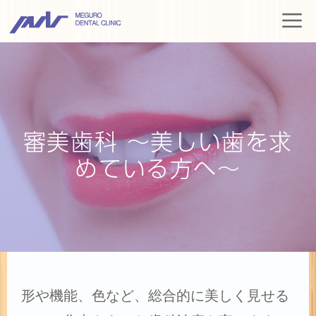
コ
M
ン
テ
ン
ツ
へ
ス
審美歯科 ～美しい歯を求
キ
めている方へ～
ッ
プ
形や機能、色など、総合的に美しく見せる