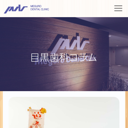
コ
M
ン
テ
ン
ツ
へ
ス
目黒歯科コラム
キ
ッ
プ