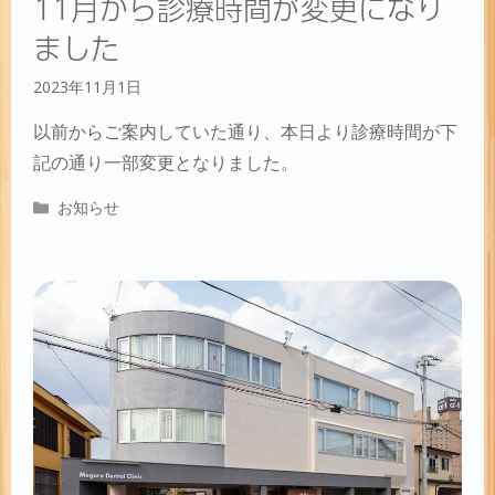
11月から診療時間が変更になり
ました
2023年11月1日
以前からご案内していた通り、本日より診療時間が下
記の通り一部変更となりました。
カ
お知らせ
テ
ゴ
リ
ー