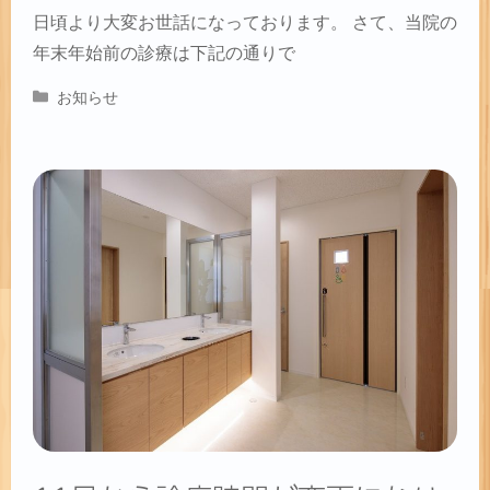
日頃より大変お世話になっております。 さて、当院の
年末年始前の診療は下記の通りで
カ
お知らせ
テ
ゴ
リ
ー